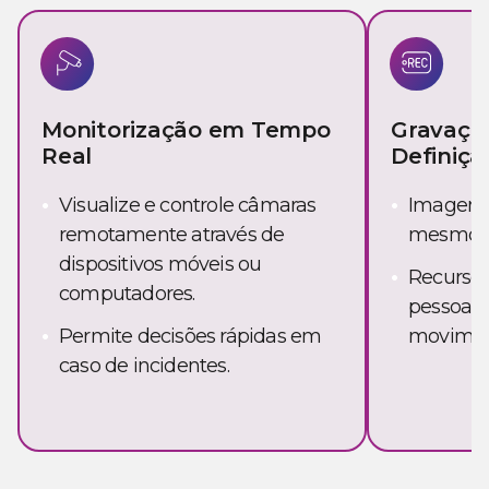
Monitorização em Tempo
Gravação
Real
Definiçã
Visualize e controle câmaras
Imagens 
remotamente através de
mesmo c
dispositivos móveis ou
Recurso i
computadores.
pessoas,
Permite decisões rápidas em
movimen
caso de incidentes.