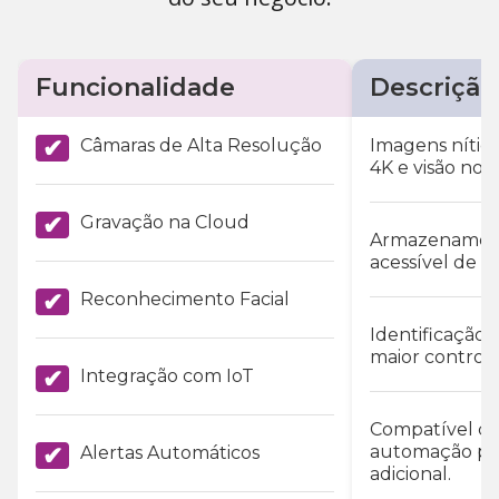
Funcionalidade
Descrição
✔
Câmaras de Alta Resolução
Imagens nítid
4K e visão not
✔
Gravação na Cloud
Armazenament
acessível de q
✔
Reconhecimento Facial
Identificação 
maior controlo
✔
Integração com IoT
Compatível co
✔
automação pa
Alertas Automáticos
adicional.