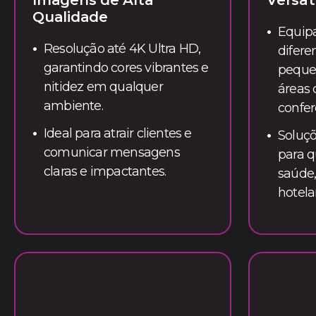
Imagens de Alta
Versat
Qualidade
Equip
Resolução até 4K Ultra HD,
difere
garantindo cores vibrantes e
pequen
nitidez em qualquer
áreas 
ambiente.
confer
Ideal para atrair clientes e
Soluçõ
comunicar mensagens
para q
claras e impactantes.
saúde
hotelar