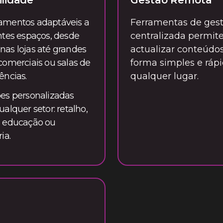
ilidade
Gestão Remota
amentos adaptáveis a
Ferramentas de ges
ntes espaços, desde
centralizada permi
as lojas até grandes
actualizar conteúdo
comerciais ou salas de
forma simples e rápi
ências.
qualquer lugar.
es personalizadas
ualquer setor: retalho,
, educação ou
ia.