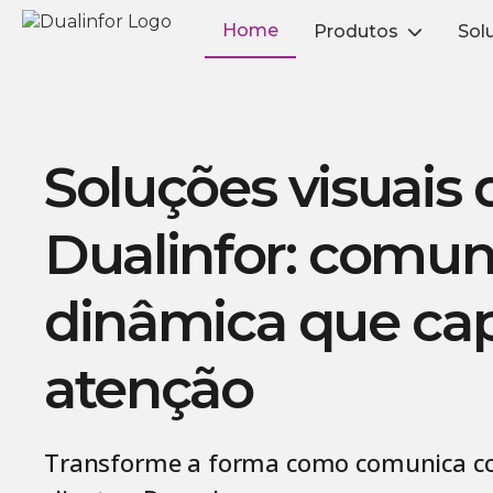
Home
Produtos
Sol
Skip
to
content
Soluções visuais 
Dualinfor: comun
dinâmica que cap
atenção
Transforme a forma como comunica c