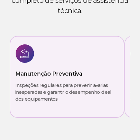
completo de serviços de assistência
técnica.
Manutenção Preventiva
Man
Inspeções regulares para prevenir avarias
Reso
inesperadas e garantir o desempenho ideal
equi
dos equipamentos.
e efi