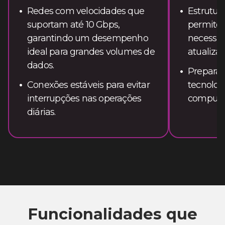
Redes com velocidades que
Estrutur
suportam até 10 Gbps,
permite
garantindo um desempenho
necessid
ideal para grandes volumes de
atualizaç
dados.
Preparad
Conexões estáveis para evitar
tecnolog
interrupções nas operações
computa
diárias.
Funcionalidades que