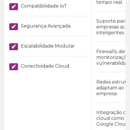
tempo real.
✔
Compatibilidade IoT
Suporte para d
✔
Segurança Avançada
empresas que 
inteligentes.
✔
Escalabilidade Modular
Firewalls, det
monitorização
vulnerabilidad
✔
Conectividade Cloud
Redes estrutu
adaptam ao cr
empresa.
Integração co
cloud como Mi
Google Cloud.